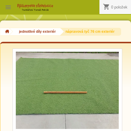
shopping_cart

0 položek
jednotlivé díly exteriér
nápravová tyč 76 cm exteriér