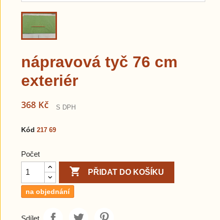
nápravová tyč 76 cm
exteriér
368 Kč
S DPH
Kód
217 69
Počet

PŘIDAT DO KOŠÍKU
na objednání
Sdílet