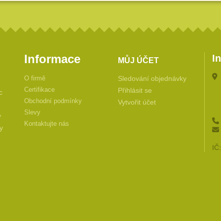
I
Informace
MŮJ ÚČET
O firmě
Sledování objednávky
Certifikace
Přihlásit se
c
Obchodní podmínky
Vytvořit účet
Slevy
y
Kontaktujte nás
y
IČ