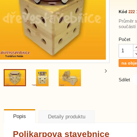
Kód
222 
Průměr s
součástí
Počet
na obj


Sdílet
Popis
Detaily produktu
Polikarpova stavebnice