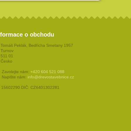
nformace o obchodu
Tomáš Peklák, Bedřicha Smetany 1957
Turnov
511 01
Česko
Zavolejte nám:
+420 604 521 088
Napište nám:
info@drevostavebnice.cz
: 15602290 DIČ: CZ6401302281