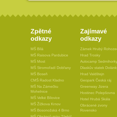
Zpětné
Zajímavé
odkazy
odkazy
MŠ Bílá
Zámek Hrubý Rohoze
MŠ Raisova Pardubice
Hrad Trosky
MŠ Most
Autocamp Sedmihork
MŠ Stromořadí Dobřany
Dlaskův statek Dolánk
MŠ Boseň
Hrad Valdštejn
CMŠ Radost Kladno
Geopark Česká ráj
MŠ Na Zámečku
Greenway Jizera
Mohelnice
Hostinec Polepšovna
MŠ Velké Bílovice
Hotel Hrubá Skála
MŠ Žižkova Krnov
Obrácené zvony
MŠ Bosonožská 4 Brno
Rovensko
MŠ Obránců míru Třebíč