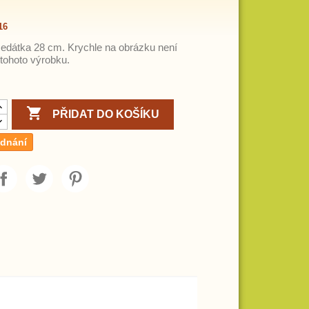
16
edátka 28 cm. Krychle na obrázku není
 tohoto výrobku.

PŘIDAT DO KOŠÍKU
ednání