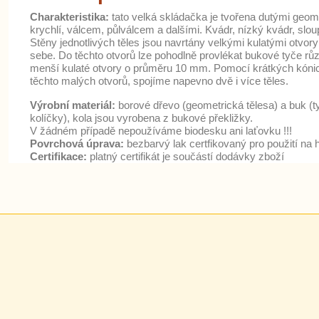
Charakteristika:
tato velká skládačka je tvořena dutými geom
krychlí, válcem, půlválcem a dalšími. Kvádr, nízký kvádr, slou
Stěny jednotlivých těles jsou navrtány velkými kulatými otvor
sebe. Do těchto otvorů lze pohodlně provlékat bukové tyče rů
menší kulaté otvory o průměru 10 mm. Pomocí krátkých kónick
těchto malých otvorů, spojíme napevno dvě i více těles.
Výrobní materiál:
borové dřevo (geometrická tělesa) a buk (ty
kolíčky), kola jsou vyrobena z bukové překližky.
V žádném případě nepoužíváme biodesku ani laťovku !!!
Povrchová úprava:
bezbarvý lak certfikovaný pro použití na 
Certifikace:
platný certifikát je součástí dodávky zboží