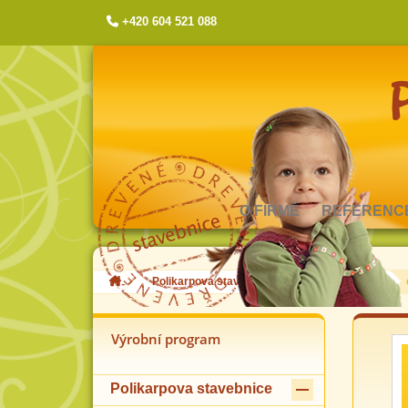
+420 604 521 088
O FIRMĚ
REFERENC
Polikarpova stavebnice
jednotlivé díly
Výrobní program

Polikarpova stavebnice