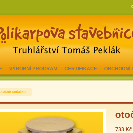
K
E
VÝROBNÍ PROGRAM
CERTIFIKACE
OBCHODNÍ 
otočné sedátko
oto
733 Kč