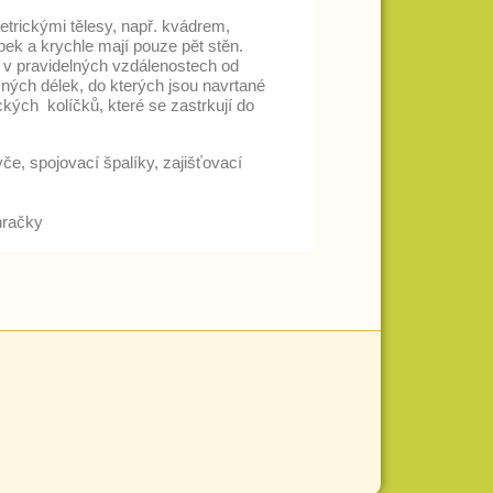
etrickými tělesy, např. kvádrem,
pek a krychle mají pouze pět stěn.
y v pravidelných vzdálenostech od
zných délek, do kterých jsou navrtané
ých kolíčků, které se zastrkují do
če, spojovací špalíky, zajišťovací
hračky