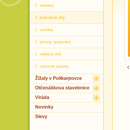
sestavy
jednotlivé díly
vozítka
princip spojování
velikost dílů
názorné ukázky

Žížaly v Polikarpovce

Otčenáškova stavebnice

Viráda
Novinky
Slevy